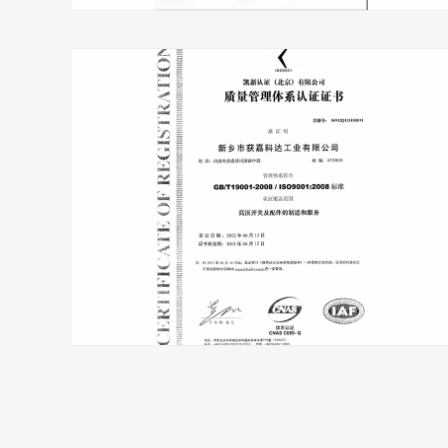
KDW-12一二次融合六氟化硫断路器型式试验报告