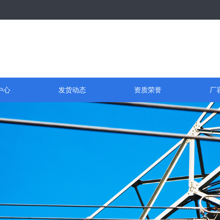
中心
发货动态
资质荣誉
厂