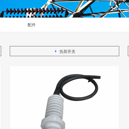
配件
负荷开关