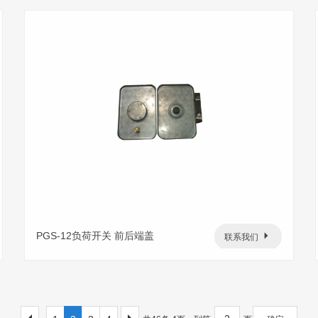
PGS-12负荷开关 前后端盖
联系我们