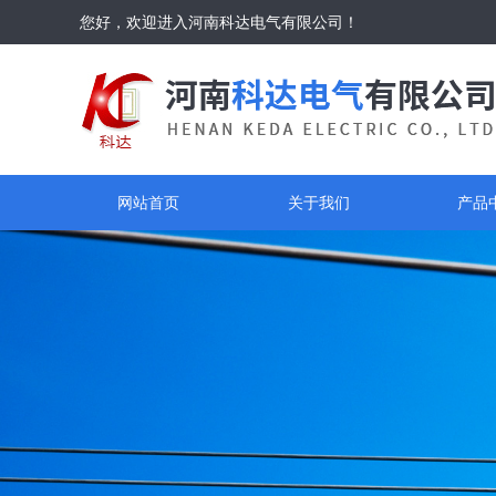
您好，欢迎进入河南科达电气有限公司！
网站首页
关于我们
产品